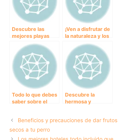
peludo amigo
Descubre las
¡Ven a disfrutar de
mejores playas
la naturaleza y los
para perros en
perros en nuestra
Mallorca y disfruta
casa rural!
del mar con tu
amigo peludo
Todo lo que debes
Descubre la
saber sobre el
hermosa y
American Pitbull:
divertida playa de
Origen,
perros en
Beneficios y precauciones de dar frutos
características y
Mazarrón
cuidados
secos a tu perro
Los mejores hoteles todo incluido que