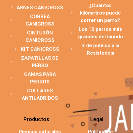
¿Cuántos
ARNÉS CANICROSS
kilómetros puede
CORREA
correr un perro?
CANICROSS
Los 10 perros más
CINTURÓN
grandes del mundo
CANICROSS
Ir de público a la
KIT CANICROSS
Resistencia
ZAPATILLAS DE
PERRO
CAMAS PARA
PERROS
COLLARES
ANTILADRIDOS
Productos
Legal
Piensos naturales
Política de