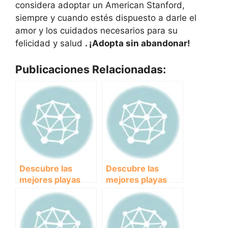
considera adoptar un American Stanford,
siempre y cuando estés dispuesto a darle el
amor y los cuidados necesarios para su
felicidad y salud
. ¡Adopta sin abandonar!
Publicaciones Relacionadas:
Descubre las
Descubre las
mejores playas
mejores playas
para perros en
para perros en
Málaga y disfruta
Cantabria: disfruta
del verano con tu
del sol, la arena y
mascota.
el mar junto a tu