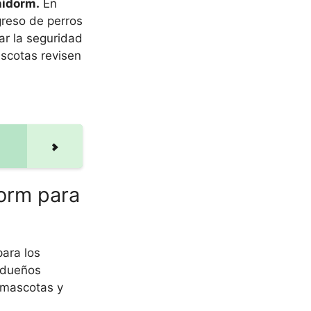
nidorm.
En
greso de perros
ar la seguridad
ascotas revisen
dorm para
ara los
s dueños
 mascotas y