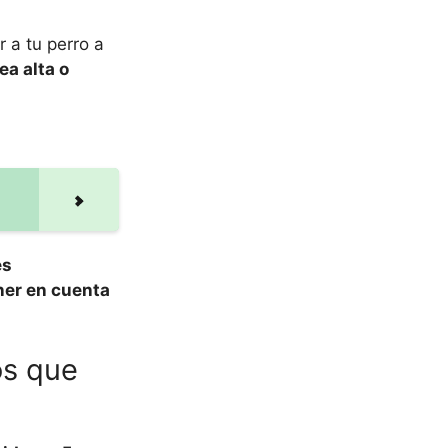
 a tu perro a
ea alta o
es
ener en cuenta
os que