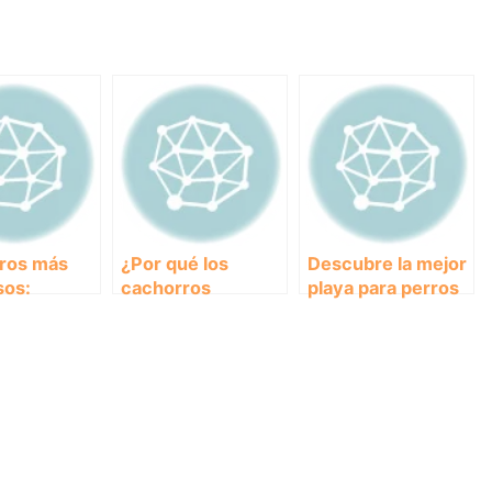
rros más
¿Por qué los
Descubre la mejor
sos:
cachorros
playa para perros
a las razas
duermen tanto?
en Gandia y
esitan una
Descubre si es
disfruta del verano
ión
normal y cómo
con tu mejor
l.
manejar su sueño
amigo peludo