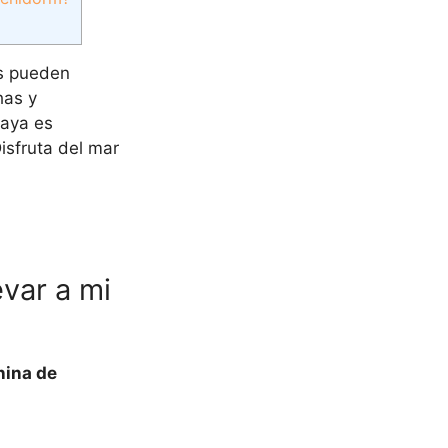
os pueden
has y
laya es
isfruta del mar
var a mi
nina de