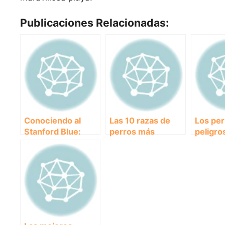
Publicaciones Relacionadas:
Conociendo al
Las 10 razas de
Los pe
Stanford Blue:
perros más
peligro
todo sobre esta
costosas en el
Conoce 
raza de perros
mercado actual
que nec
educac
especia