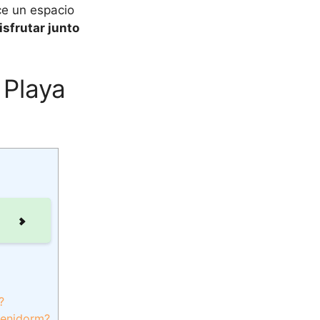
ce un espacio
isfrutar junto
 Playa
?
Benidorm?