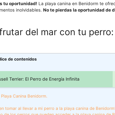
es tu oportunidad!
La playa canina en Benidorm te ofre
mentos inolvidables.
No te pierdas la oportunidad de d
frutar del mar con tu perro:
dice de contenidos
ll Terrier: El Perro de Energía Infinita
: Playa Canina Benidorm.
 tomar al llevar a mi perro a la playa canina de Benidorm
año de los perros que pueden acceder a la playa canina de 