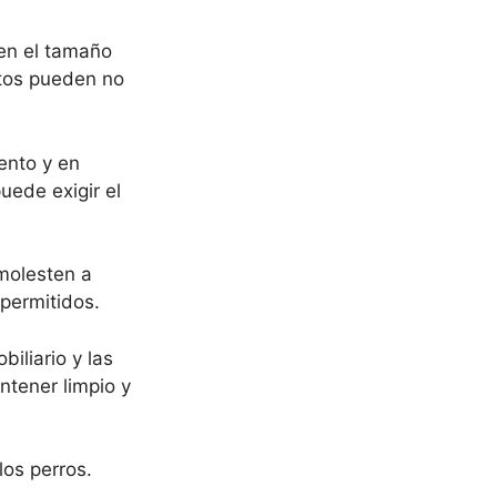
 en el tamaño
ntos pueden no
ento y en
uede exigir el
molesten a
 permitidos.
iliario y las
ntener limpio y
los perros.