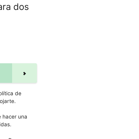
ara dos
lítica de
ojarte.
e hacer una
idas.