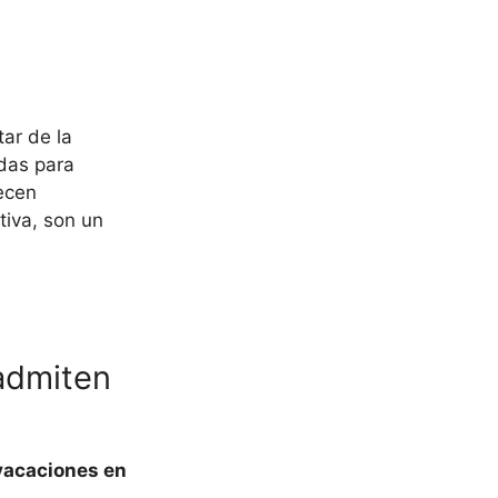
ar de la
das para
ecen
tiva, son un
 admiten
 vacaciones en