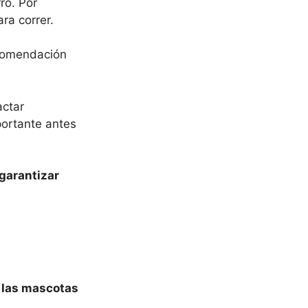
ro. Por
ra correr.
ecomendación
actar
portante antes
 garantizar
e las mascotas