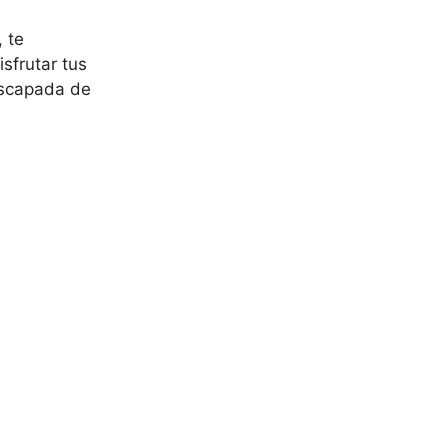
 te
sfrutar tus
escapada de