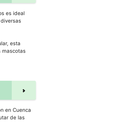
s es ideal
 diversas
lar, esta
us mascotas
ión en Cuenca
utar de las