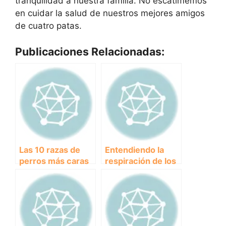
tranquilidad a nuestra familia. No escatimemos
en cuidar la salud de nuestros mejores amigos
de cuatro patas.
Publicaciones Relacionadas:
Las 10 razas de
Entendiendo la
perros más caras
respiración de los
del mundo: ¿Cuál
cachorros: ¿Por
es la más costosa?
qué mi cachorro
respira tan rápido?