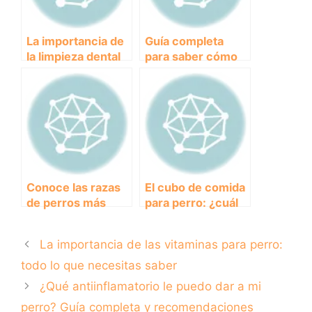
La importancia de
Guía completa
la limpieza dental
para saber cómo
en perros:
curar una herida
consejos para
en tu perro
mantener sus
dientes sanos y
brillantes.
Conoce las razas
El cubo de comida
de perros más
para perro: ¿cuál
peludos y tiernos
es el tamaño ideal?
para tener como
La importancia de las vitaminas para perro:
mascota
todo lo que necesitas saber
¿Qué antiinflamatorio le puedo dar a mi
perro? Guía completa y recomendaciones