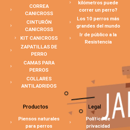
kilómetros puede
CORREA
correr un perro?
CANICROSS
Los 10 perros más
CINTURÓN
grandes del mundo
CANICROSS
Ir de público a la
KIT CANICROSS
Resistencia
ZAPATILLAS DE
PERRO
CAMAS PARA
PERROS
COLLARES
ANTILADRIDOS
Productos
Legal
Piensos naturales
Política de
para perros
privacidad