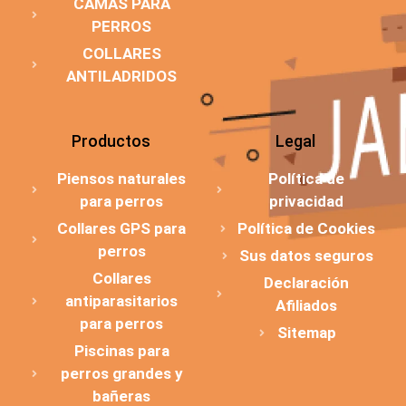
CAMAS PARA
PERROS
COLLARES
ANTILADRIDOS
Productos
Legal
Piensos naturales
Política de
para perros
privacidad
Collares GPS para
Política de Cookies
perros
Sus datos seguros
Collares
Declaración
antiparasitarios
Afiliados
para perros
Sitemap
Piscinas para
perros grandes y
bañeras