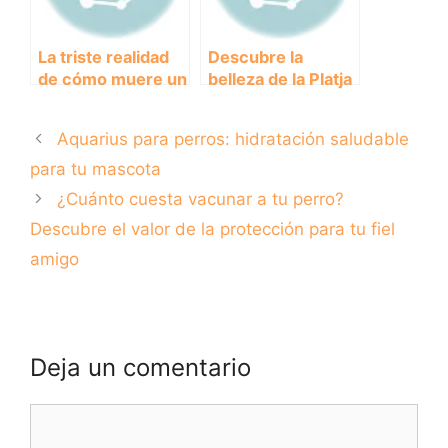
La triste realidad
Descubre la
de cómo muere un
belleza de la Platja
perro viejo:
de la Rubina en la
Consejos para
Costa Brava
Aquarius para perros: hidratación saludable
acompañarlo en su
último adiós
para tu mascota
¿Cuánto cuesta vacunar a tu perro?
Descubre el valor de la protección para tu fiel
amigo
Deja un comentario