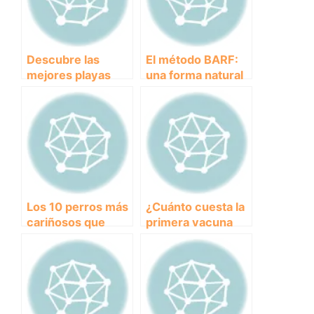
Descubre las
El método BARF:
mejores playas
una forma natural
para llevar a tu
de alimentar a tu
perro en Alicante
perro
Los 10 perros más
¿Cuánto cuesta la
cariñosos que
primera vacuna
harán derretir tu
para tu perro?
corazón.