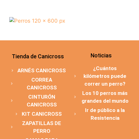
Noticias
Tienda de Canicross
¿Cuántos
ARNÉS CANICROSS
kilómetros puede
CORREA
correr un perro?
CANICROSS
Los 10 perros más
CINTURÓN
grandes del mundo
CANICROSS
Ir de público a la
KIT CANICROSS
Resistencia
ZAPATILLAS DE
PERRO