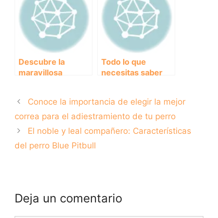
sobre ellas
Descubre la
Todo lo que
maravillosa
necesitas saber
experiencia de
sobre los precios
visitar la playa de
de las vacunas
Conoce la importancia de elegir la mejor
perros en Denia
para perros
con tu peludo
correa para el adiestramiento de tu perro
compañero
El noble y leal compañero: Características
del perro Blue Pitbull
Deja un comentario