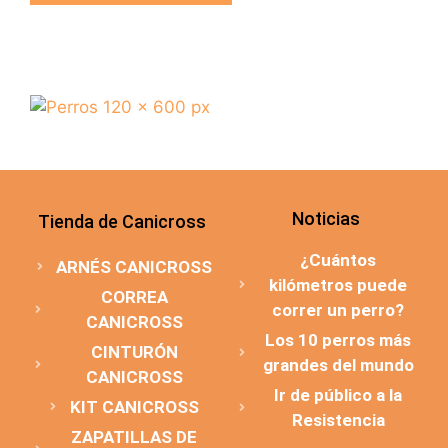
Noticias
Tienda de Canicross
¿Cuántos
ARNÉS CANICROSS
kilómetros puede
CORREA
correr un perro?
CANICROSS
Los 10 perros más
CINTURÓN
grandes del mundo
CANICROSS
Ir de público a la
KIT CANICROSS
Resistencia
ZAPATILLAS DE