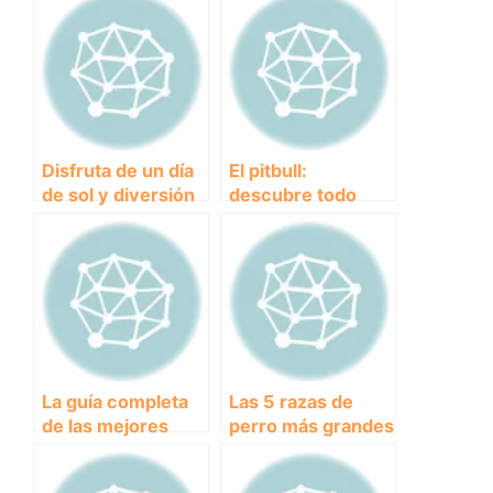
Disfruta de un día
El pitbull:
de sol y diversión
descubre todo
junto a tu perro en
sobre esta
la Playa Canina de
controvertida raza
Torre del Mar
de perros
La guía completa
Las 5 razas de
de las mejores
perro más grandes
playas para perros
del mundo y todo
en Alicante
lo que debes saber