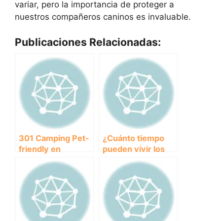
variar, pero la importancia de proteger a
nuestros compañeros caninos es invaluable.
Publicaciones Relacionadas:
301 Camping Pet-
¿Cuánto tiempo
friendly en
pueden vivir los
Cantabria:
perros? Descubre
Descubre los
los factores que
Mejores
influyen en su
Bungalows para
esperanza de vida.
Acampar con tu
Perro.