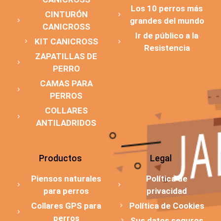
Los 10 perros más
CINTURÓN
grandes del mundo
CANICROSS
Ir de público a la
KIT CANICROSS
Resistencia
ZAPATILLAS DE
PERRO
CAMAS PARA
PERROS
COLLARES
ANTILADRIDOS
Productos
Legal
Piensos naturales
Política de
para perros
privacidad
Collares GPS para
Política de Cookies
perros
Sus datos seguros