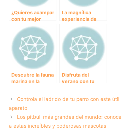
¿Quieres acampar
La magnífica
con tu mejor
experiencia de
amigo peludo?
llevar a tu perro a
Descubre los
la playa en Motril
mejores campings
que aceptan
mascotas
Descubre la fauna
Disfruta del
marina en la
verano con tu
espectacular playa
perro: piscinas
de Helgueras
para perros en
Controla el ladrido de tu perro con este útil
Barcelona
aparato
Los pitbull más grandes del mundo: conoce
a estas increíbles y poderosas mascotas