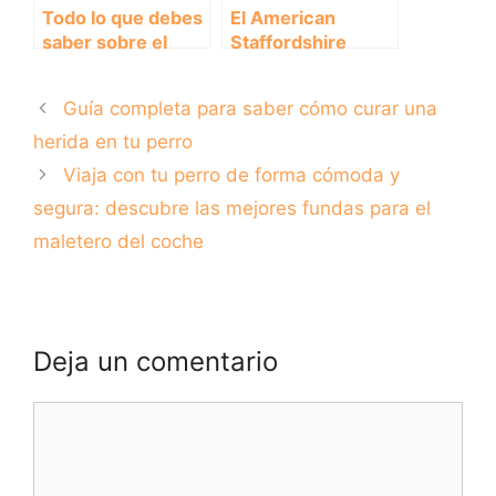
Todo lo que debes
El American
saber sobre el
Staffordshire
adorable Mastín
Terrier Azul:
Napolitano
Características y
Guía completa para saber cómo curar una
cachorro:
Cuidados
características,
herida en tu perro
cuidados y
Viaja con tu perro de forma cómoda y
curiosidades
segura: descubre las mejores fundas para el
maletero del coche
Deja un comentario