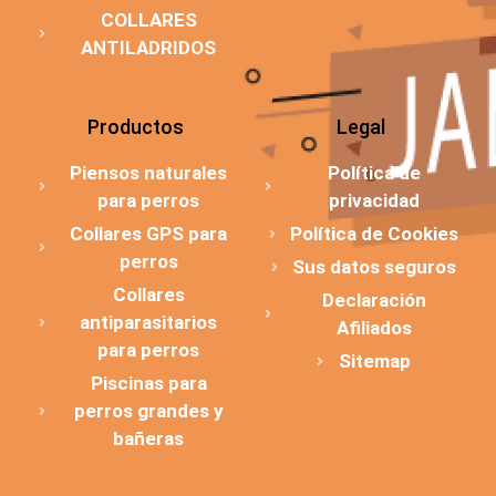
COLLARES
ANTILADRIDOS
Productos
Legal
Piensos naturales
Política de
para perros
privacidad
Collares GPS para
Política de Cookies
perros
Sus datos seguros
Collares
Declaración
antiparasitarios
Afiliados
para perros
Sitemap
Piscinas para
perros grandes y
bañeras