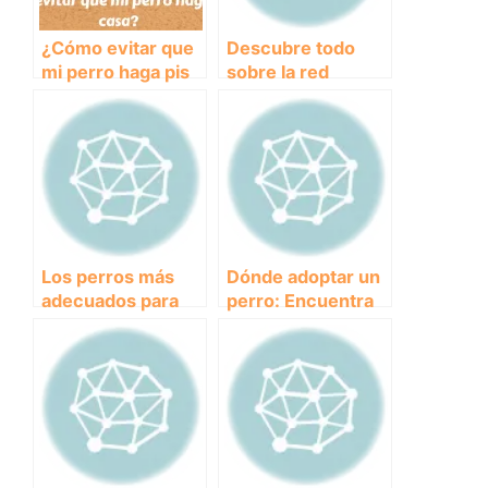
¿Cómo evitar que
Descubre todo
mi perro haga pis
sobre la red
en casa?
canina: una
comunidad virtual
para amantes de
los perros
Los perros más
Dónde adoptar un
adecuados para
perro: Encuentra
convivir con
tu compañero
niños: consejos y
ideal en refugios y
recomendaciones
protectoras