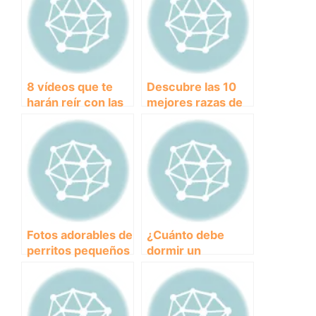
8 vídeos que te
Descubre las 10
harán reír con las
mejores razas de
travesuras del
perros toy para
perro más
tener como
gracioso
mascota
Fotos adorables de
¿Cuánto debe
perritos pequeños
dormir un
que alegrarán tu
cachorro de 2
día
meses de edad?