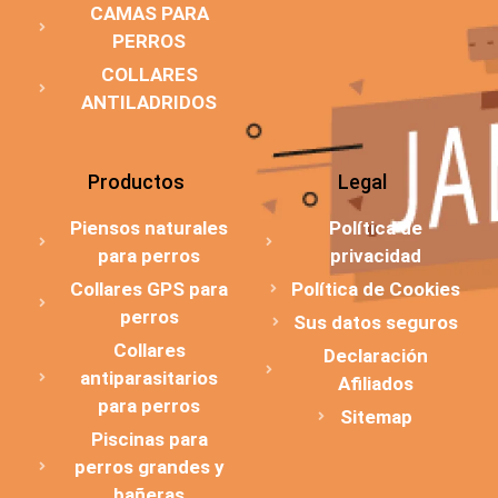
CAMAS PARA
PERROS
COLLARES
ANTILADRIDOS
Productos
Legal
Piensos naturales
Política de
para perros
privacidad
Collares GPS para
Política de Cookies
perros
Sus datos seguros
Collares
Declaración
antiparasitarios
Afiliados
para perros
Sitemap
Piscinas para
perros grandes y
bañeras