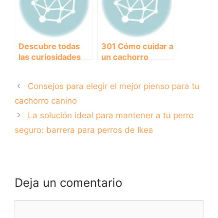
Descubre todas
301 Cómo cuidar a
las curiosidades
un cachorro
del perro nieve:
American Stanford
características,
Blue: consejos y
Consejos para elegir el mejor pienso para tu
comportamiento y
cuidados
adaptación al frío
cachorro canino
La solución ideal para mantener a tu perro
seguro: barrera para perros de Ikea
Deja un comentario