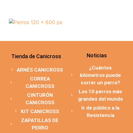
Noticias
Tienda de Canicross
¿Cuántos
ARNÉS CANICROSS
kilómetros puede
CORREA
correr un perro?
CANICROSS
Los 10 perros más
CINTURÓN
grandes del mundo
CANICROSS
Ir de público a la
KIT CANICROSS
Resistencia
ZAPATILLAS DE
PERRO