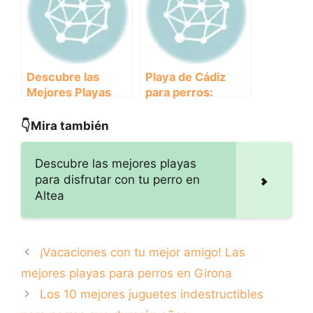
Barcelona
peludo
Descubre las
Playa de Cádiz
Mejores Playas
para perros:
para Perros en
diversión y
Tarragona: La Guía
descanso en la
👇Mira también
Completa del
costa andaluza
Verano
Descubre las mejores playas
para disfrutar con tu perro en
Altea
¡Vacaciones con tu mejor amigo! Las
mejores playas para perros en Girona
Los 10 mejores juguetes indestructibles