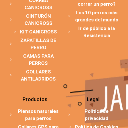
CORREA
correr un perro?
CANICROSS
Los 10 perros más
CINTURÓN
grandes del mundo
CANICROSS
Ir de público a la
KIT CANICROSS
Resistencia
ZAPATILLAS DE
PERRO
CAMAS PARA
PERROS
COLLARES
ANTILADRIDOS
Productos
Legal
Piensos naturales
Política de
para perros
privacidad
Collares GPS para
Política de Cookies