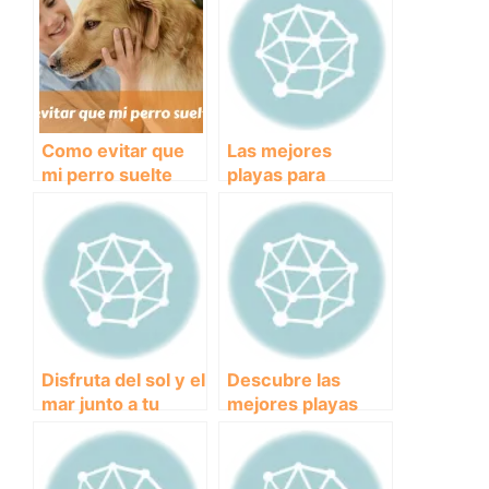
Como evitar que
Las mejores
mi perro suelte
playas para
pelo
perros: diversión
asegurada en la
arena y el mar
Disfruta del sol y el
Descubre las
mar junto a tu
mejores playas
peludo: Las
para perros en
mejores playas
Asturias y disfruta
para perros en
con tu amigo