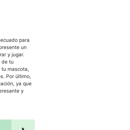
adecuado para
presente un
ar y jugar.
 de tu
e tu mascota,
. Por último,
cación, ya que
eresante y