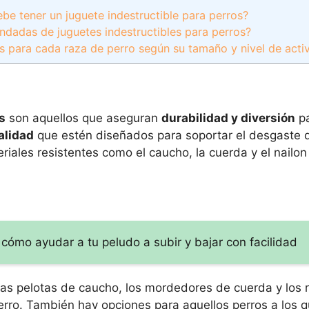
ebe tener un juguete indestructible para perros?
dadas de juguetes indestructibles para perros?
es para cada raza de perro según su tamaño y nivel de acti
s
son aquellos que aseguran
durabilidad y diversión
pa
alidad
que estén diseñados para soportar el desgaste di
ales resistentes como el caucho, la cuerda y el nailon
cómo ayudar a tu peludo a subir y bajar con facilidad
las pelotas de caucho, los mordedores de cuerda y lo
perro. También hay opciones para aquellos perros a los 