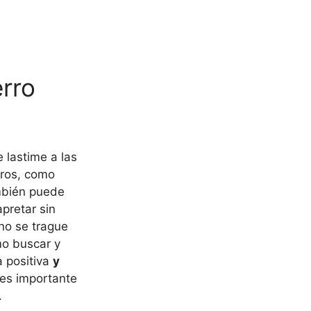
erro
 lastime a las
uros, como
mbién puede
pretar sin
no se trague
mo buscar y
a positiva
y
 es importante
.