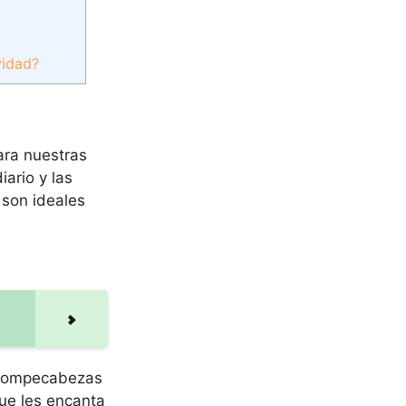
vidad?
ra nuestras
ario y las
 son ideales
s rompecabezas
que les encanta