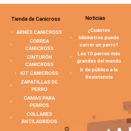
Noticias
Tienda de Canicross
¿Cuántos
ARNÉS CANICROSS
kilómetros puede
CORREA
correr un perro?
CANICROSS
Los 10 perros más
CINTURÓN
grandes del mundo
CANICROSS
Ir de público a la
KIT CANICROSS
Resistencia
ZAPATILLAS DE
PERRO
CAMAS PARA
PERROS
COLLARES
ANTILADRIDOS