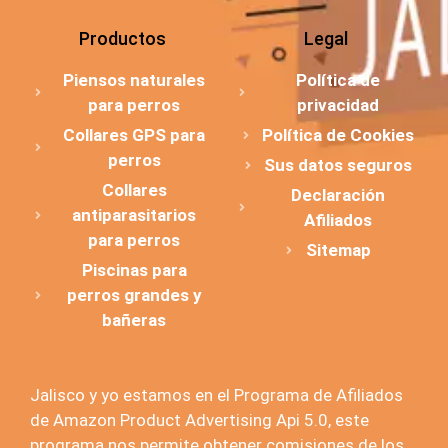
Productos
Legal
Piensos naturales
Política de
para perros
privacidad
Collares GPS para
Política de Cookies
perros
Sus datos seguros
Collares
Declaración
antiparasitarios
Afiliados
para perros
Sitemap
Piscinas para
perros grandes y
bañeras
Jalisco y yo estamos en el Programa de Afiliados
de Amazon Product Advertising Api 5.0, este
programa nos permite obtener comisiones de los