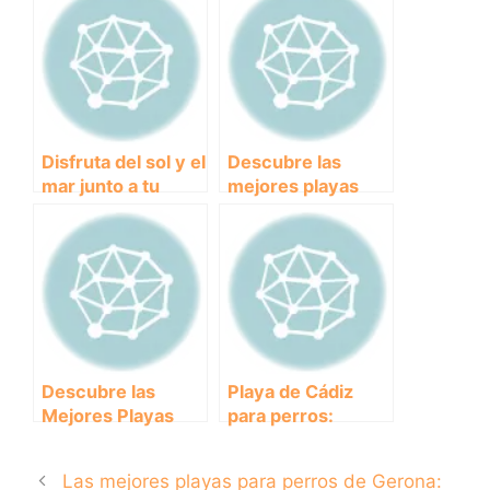
asegurada en la
arena y el mar
Disfruta del sol y el
Descubre las
mar junto a tu
mejores playas
peludo: Las
para perros en
mejores playas
Asturias y disfruta
para perros en
con tu amigo
Barcelona
peludo
Descubre las
Playa de Cádiz
Mejores Playas
para perros:
para Perros en
diversión y
Tarragona: La Guía
descanso en la
Las mejores playas para perros de Gerona:
Completa del
costa andaluza