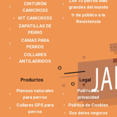
Los 10 perros más
CINTURÓN
grandes del mundo
CANICROSS
Ir de público a la
KIT CANICROSS
Resistencia
ZAPATILLAS DE
PERRO
CAMAS PARA
PERROS
COLLARES
ANTILADRIDOS
Productos
Legal
Piensos naturales
Política de
para perros
privacidad
Collares GPS para
Política de Cookies
perros
Sus datos seguros