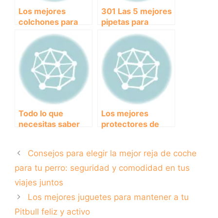
Los mejores
301 Las 5 mejores
colchones para
pipetas para
perros grandes:
proteger la salud
¡descubre cómo
de tu perro
elegir el adecuado
para tu peludo
amigo!
Todo lo que
Los mejores
necesitas saber
protectores de
sobre las pastillas
maletero para
de desparasitación
llevar a tu perro de
Consejos para elegir la mejor reja de coche
interna para
paseo sin
perros
preocupaciones
para tu perro: seguridad y comodidad en tus
viajes juntos
Los mejores juguetes para mantener a tu
Pitbull feliz y activo