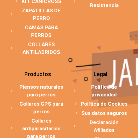
KIT CANICROSS
Resistencia
ZAPATILLAS DE
PERRO
CAMAS PARA
PERROS
COLLARES
ANTILADRIDOS
Productos
Legal
Piensos naturales
Política de
para perros
privacidad
Collares GPS para
Política de Cookies
perros
Sus datos seguros
Collares
Declaración
antiparasitarios
Afiliados
para perros