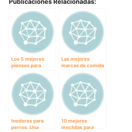
Publicaciones Relacionadas:
Los 5 mejores
Las mejores
piensos para
marcas de comida
mascotas con la
para perros: Guía
mejor relación
de compra para
calidad-precio del
asegurar la
mercado
nutrición de tu
mascota
Inodoros para
10 mejores
perros: Una
mochilas para