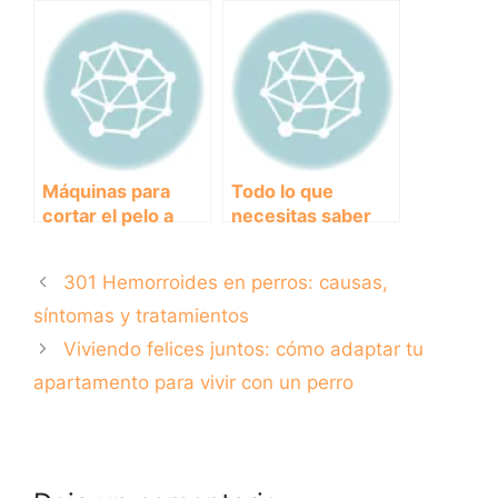
solución higiénica
perros pequeños:
y práctica para su
cómodas y
cuidado
seguras para
pasear juntos.
Máquinas para
Todo lo que
cortar el pelo a
necesitas saber
perros: ¿cuál es la
sobre las mejores
mejor opción para
máquinas de
301 Hemorroides en perros: causas,
tu mascota?
cortar el pelo para
perros
síntomas y tratamientos
Viviendo felices juntos: cómo adaptar tu
apartamento para vivir con un perro