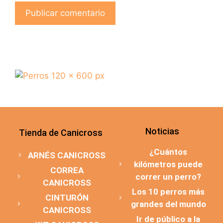
Noticias
Tienda de Canicross
¿Cuántos
ARNÉS CANICROSS
kilómetros puede
CORREA
correr un perro?
CANICROSS
Los 10 perros más
CINTURÓN
grandes del mundo
CANICROSS
Ir de público a la