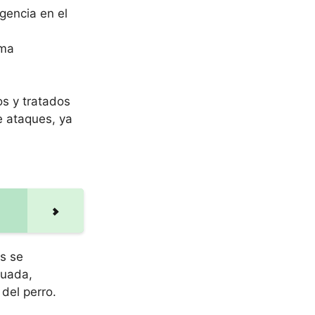
gencia en el
rma
os y tratados
 ataques, ya
os se
cuada,
del perro.