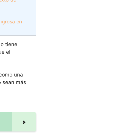
ligrosa en
o tiene
ue el
, como una
ue sean más