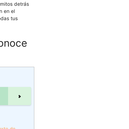
mitos detrás
n en el
odas tus
conoce
exto de