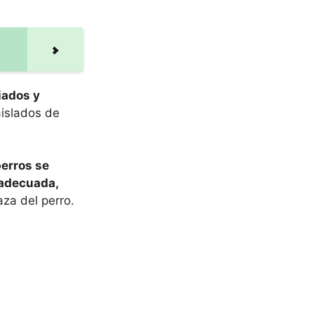
iados y
islados de
perros se
 adecuada,
za del perro.