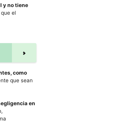
 y no tiene
 que el
antes, como
ente que sean
negligencia en
o,
rma