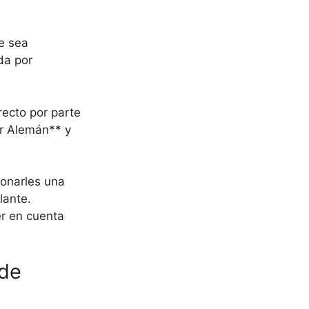
ue sea
da por
recto por parte
or Alemán** y
ionarles una
lante.
er en cuenta
 de