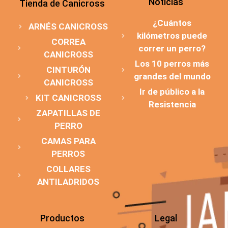
Noticias
Tienda de Canicross
¿Cuántos
ARNÉS CANICROSS
kilómetros puede
CORREA
correr un perro?
CANICROSS
Los 10 perros más
CINTURÓN
grandes del mundo
CANICROSS
Ir de público a la
KIT CANICROSS
Resistencia
ZAPATILLAS DE
PERRO
CAMAS PARA
PERROS
COLLARES
ANTILADRIDOS
Productos
Legal