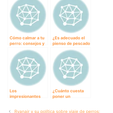
del verano con tu
en su
compañero fiel
alimentación?
Cómo calmar a tu
¿Es adecuado el
perro: consejos y
pienso de pescado
técnicas efectivas
para la
alimentación de tu
perro?
Los
¿Cuánto cuesta
impresionantes
poner un
American Stanford
microchip a tu
grandes:
perro? Descubre
Ryanair y su política sobre viaje de perros: