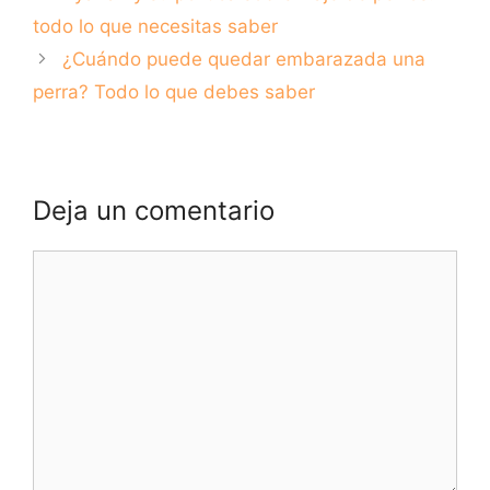
características y
todo lo que
personalidad
necesitas saber.
todo lo que necesitas saber
¿Cuándo puede quedar embarazada una
perra? Todo lo que debes saber
Deja un comentario