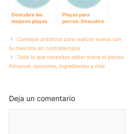
Descubre las
Playas para
mejores playas
perros: Descubre
para perros en
los mejores
Murcia
destinos donde
Consejos prácticos para realizar vuelos con
llevar a tu mejor
amigo peludo
tu mascota sin contratiempos
Todo lo que necesitas saber sobre el pienso
Advance: opiniones, ingredientes y más
Deja un comentario