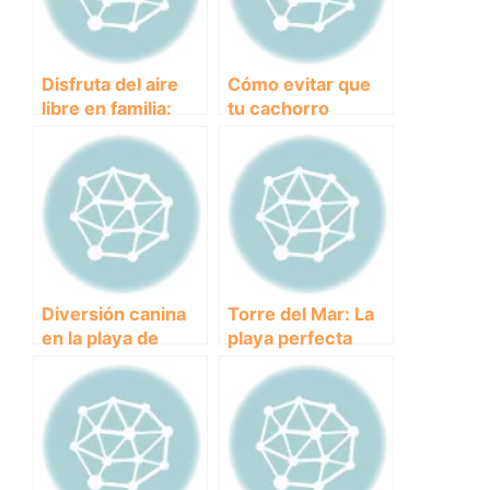
Disfruta del aire
Cómo evitar que
libre en familia:
tu cachorro
campings en
muerda: consejos
Alicante que
efectivos
admiten perros
Diversión canina
Torre del Mar: La
en la playa de
playa perfecta
Agua Amarga:
para disfrutar con
consejos para
tus perros.
disfrutar con tu
perro.