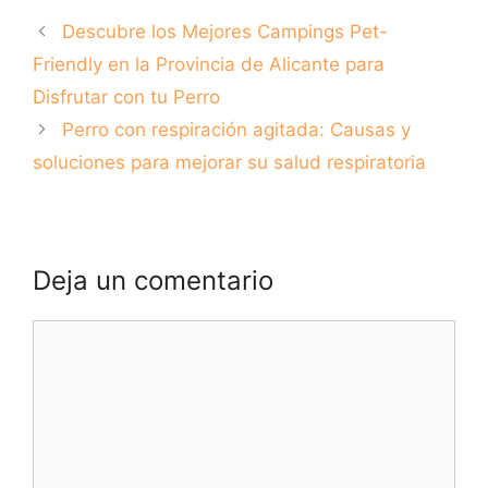
excesivo de tu
Descubre todo lo
Descubre los Mejores Campings Pet-
perro?
que necesitas
saber aquí
Friendly en la Provincia de Alicante para
Disfrutar con tu Perro
Perro con respiración agitada: Causas y
soluciones para mejorar su salud respiratoria
Deja un comentario