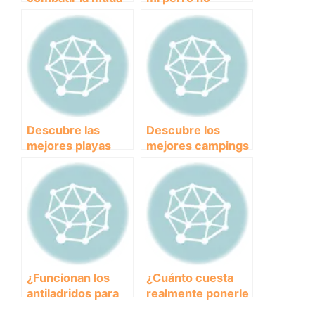
de pelo
persiga a los gatos
Descubre las
Descubre los
mejores playas
mejores campings
para perros en
para disfrutar con
Alicante y disfruta
tus perros en
del verano con tu
Cantabria
mascota
¿Funcionan los
¿Cuánto cuesta
antiladridos para
realmente ponerle
controlar el ladrido
el chip a tu perro?