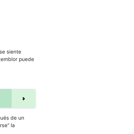
se siente
 temblor puede
ués de un
rse” la