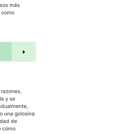
asos más
s como
 razones,
la y se
adualmente,
o una golosina
idad de
re cómo