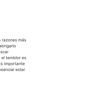
as razones más
abrigarlo
uscar
 el temblor es
 Es importante
esencial estar