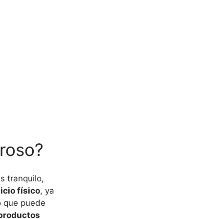
oroso?
 tranquilo,
icio físico
, ya
lo que puede
productos