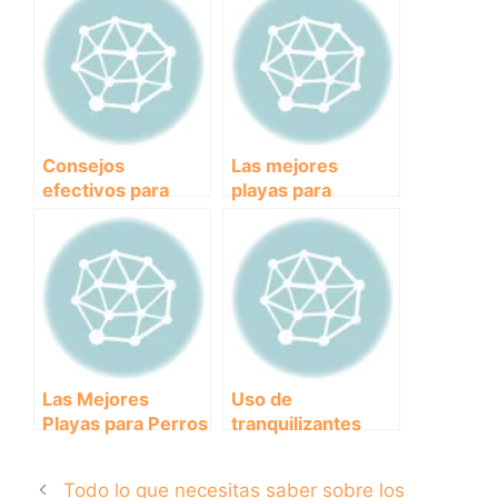
preocupación?
Paraíso Canino en
la Costa
Mediterránea
Consejos
Las mejores
efectivos para
playas para
evitar que tu
disfrutar con tu
cachorro muerda
perro: descubre
todo lo que
dónde puedes
encuentra
llevar a tu mejor
amigo de
vacaciones
Las Mejores
Uso de
Playas para Perros
tranquilizantes
en Málaga:
naturales en
Disfruta del Mar
perros: beneficios
Todo lo que necesitas saber sobre los
con tu Mascota
y precauciones a