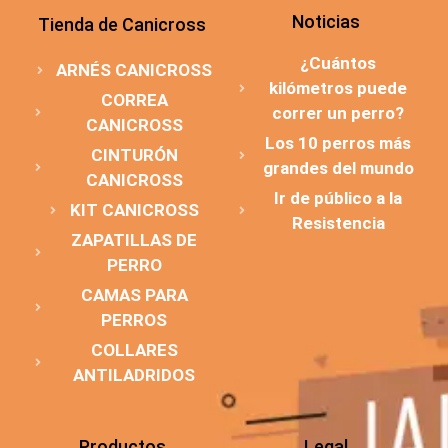
Noticias
Tienda de Canicross
¿Cuántos
ARNÉS CANICROSS
kilómetros puede
CORREA
correr un perro?
CANICROSS
Los 10 perros más
CINTURÓN
grandes del mundo
CANICROSS
Ir de público a la
KIT CANICROSS
Resistencia
ZAPATILLAS DE
PERRO
CAMAS PARA
PERROS
COLLARES
ANTILADRIDOS
Productos
Legal