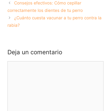
Consejos efectivos: Cómo cepillar
mascota en tus
pentavalente para
manos
perros
correctamente los dientes de tu perro
¿Cuánto cuesta vacunar a tu perro contra la
rabia?
Deja un comentario