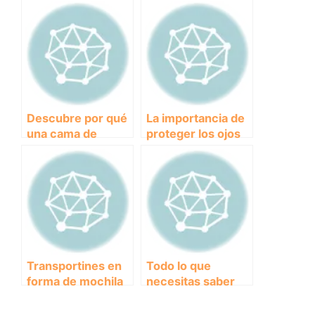
antiparasitarios
recomendadas por
para mantener a
expertos en
tus mascotas
alimentación
libres de pulgas y
canina
garrapatas
Descubre por qué
La importancia de
una cama de
proteger los ojos
viscoelástica es la
de tu perro con
mejor opción para
gafas de sol.
tu perro
Transportines en
Todo lo que
forma de mochila
necesitas saber
para perros: la
sobre el precio de
comodidad de tu
la vacuna