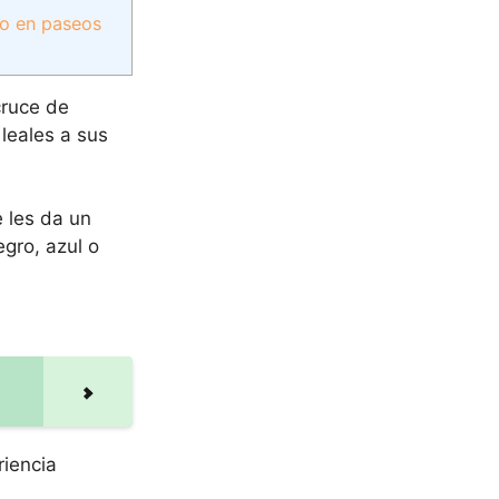
 o en paseos
cruce de
 leales a sus
e les da un
gro, azul o
riencia