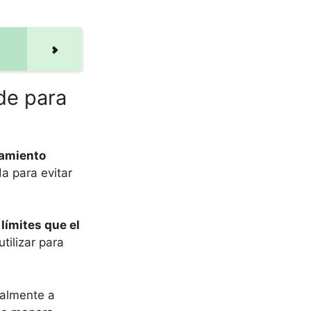
de para
tamiento
a para evitar
límites que el
tilizar para
almente a