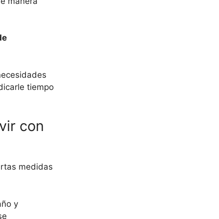
 de manera
de
 necesidades
dicarle tiempo
vir con
iertas medidas
año y
se