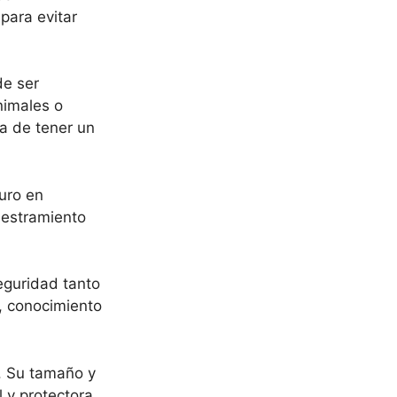
para evitar
e ser
nimales o
a de tener un
uro en
iestramiento
eguridad tanto
l, conocimiento
. Su tamaño y
l y protectora