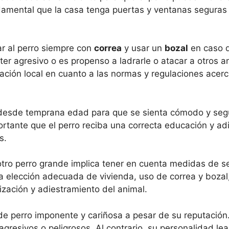
amental que la casa tenga puertas y ventanas seguras 
ar al perro siempre con
correa
y usar un
bozal
en caso d
ter agresivo o es propenso a ladrarle o atacar a otros a
ación local en cuanto a las normas y regulaciones acerc
al desde temprana edad para que se sienta cómodo y seg
ortante que el perro reciba una correcta educación y ad
s.
otro perro grande implica tener en cuenta medidas de s
la elección adecuada de vivienda, uso de correa y boza
ización y adiestramiento del animal.
de perro imponente y cariñosa a pesar de su reputación
resivos o peligrosos. Al contrario, su personalidad lea