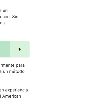
te en
ocen. Sin
os.
larmente para
iza un método
en experiencia
el American