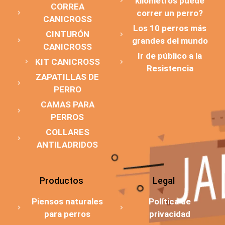
kilómetros puede
CORREA
correr un perro?
CANICROSS
Los 10 perros más
CINTURÓN
grandes del mundo
CANICROSS
Ir de público a la
KIT CANICROSS
Resistencia
ZAPATILLAS DE
PERRO
CAMAS PARA
PERROS
COLLARES
ANTILADRIDOS
Productos
Legal
Piensos naturales
Política de
para perros
privacidad