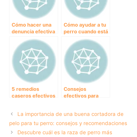
correctamente?
Cómo hacer una
Cómo ayudar a tu
denuncia efectiva
perro cuando está
por los ladridos de
temblando: causas
un perro: Guía
y soluciones
práctica
5 remedios
Consejos
caseros efectivos
efectivos para
para evitar que tu
prevenir la
perro muerda los
presencia de
La importancia de una buena cortadora de
muebles en casa
garrapatas en
perros
pelo para tu perro: consejos y recomendaciones
Descubre cuál es la raza de perro más