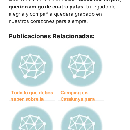
querido amigo de cuatro patas
, tu legado de
alegría y compañía quedará grabado en
nuestros corazones para siempre.
Publicaciones Relacionadas:
Todo lo que debes
Camping en
saber sobre la
Catalunya para
dieta BARF para
disfrutar con tu
perros: ¿qué es y
perro: los mejores
cómo
destinos y
implementarla
consejos útiles