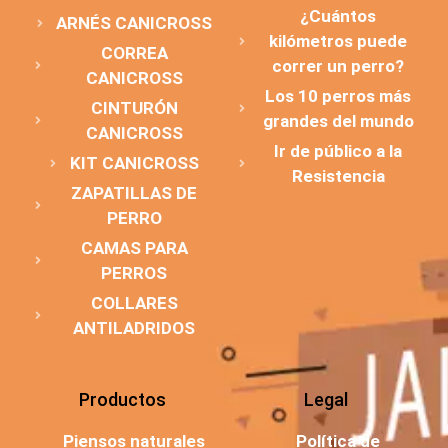
¿Cuántos
ARNÉS CANICROSS
kilómetros puede
CORREA
correr un perro?
CANICROSS
Los 10 perros más
CINTURÓN
grandes del mundo
CANICROSS
Ir de público a la
KIT CANICROSS
Resistencia
ZAPATILLAS DE
PERRO
CAMAS PARA
PERROS
COLLARES
ANTILADRIDOS
Productos
Legal
Piensos naturales
Política de