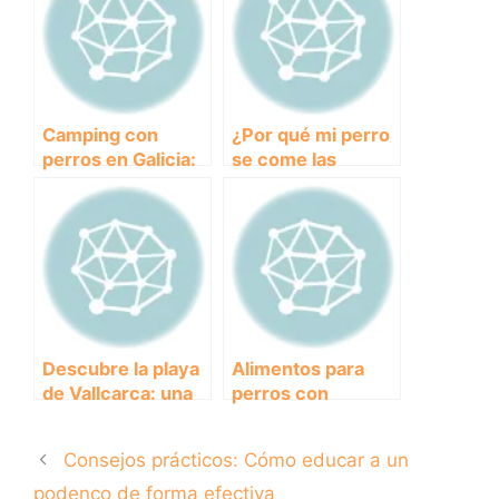
Camping con
¿Por qué mi perro
perros en Galicia:
se come las
Una aventura
heces? Descubre
perruna en la
las posibles
naturaleza
causas y cómo
evitarlo
Descubre la playa
Alimentos para
de Vallcarca: una
perros con
joya escondida en
problemas
la costa
digestivos: Cuida
Consejos prácticos: Cómo educar a un
mediterránea
su salud intestinal
podenco de forma efectiva