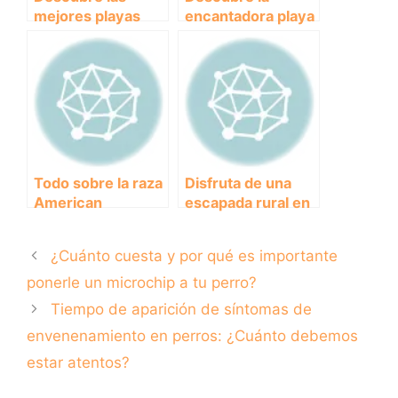
mejores playas
encantadora playa
para perros en
de perros en Santa
Alicante: diversión
Pola: un paraíso
y relax en la costa
para mascotas y
mediterránea
dueños
Todo sobre la raza
Disfruta de una
American
escapada rural en
Stanford: Historia,
Cantabria con tu
características y
mejor amigo
¿Cuánto cuesta y por qué es importante
cuidados
canino: Casa rural
pet-friendly en
ponerle un microchip a tu perro?
Cantabria.
Tiempo de aparición de síntomas de
envenenamiento en perros: ¿Cuánto debemos
estar atentos?