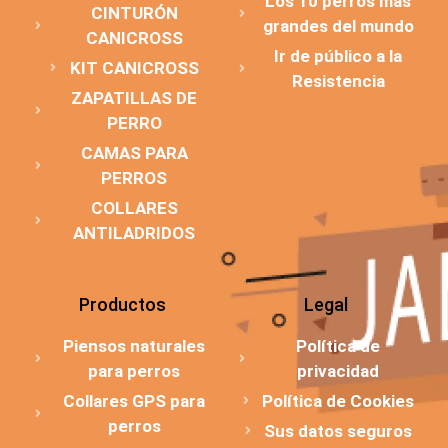
Los 10 perros más
CINTURÓN
grandes del mundo
CANICROSS
Ir de público a la
KIT CANICROSS
Resistencia
ZAPATILLAS DE
PERRO
CAMAS PARA
PERROS
COLLARES
ANTILADRIDOS
Productos
Legal
Piensos naturales
Política de
para perros
privacidad
Collares GPS para
Política de Cookies
perros
Sus datos seguros