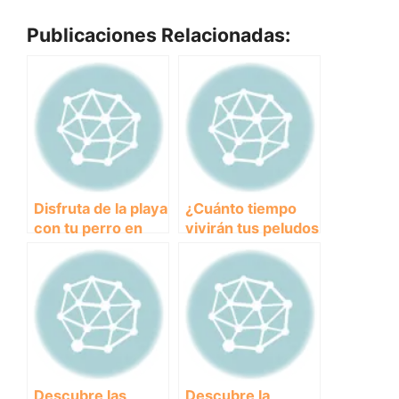
Publicaciones Relacionadas:
Disfruta de la playa
¿Cuánto tiempo
con tu perro en
vivirán tus peludos
Marbella:
amigos? Descubre
Consejos y
cuánto duran los
recomendaciones
perros y cómo
cuidar de ellos
adecuadamente.
Descubre las
Descubre la