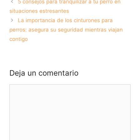
5 consejos para tranquilizar a tu perro en
Standard:
blanco y gris
Características,
situaciones estresantes
cuidados y
La importancia de los cinturones para
curiosidades
perros: asegura su seguridad mientras viajan
contigo
Deja un comentario