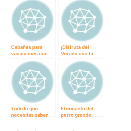
visitar este verano
de perros:
prevención y
tratamiento eficaz
Cabañas para
¡Disfruta del
vacaciones con
Verano con tu
perros: la
Mascota!
escapada perfecta
Descubre las
para amantes de
Mejores Playas
los animales
para Perros en
San Pedro del
Pinatar
Todo lo que
El encanto del
necesitas saber
perro grande:
sobre el
Descubre la
Schnauzer
belleza del can