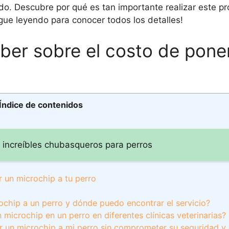
do. Descubre por qué es tan importante realizar este p
igue leyendo para conocer todos los detalles!
ber sobre el costo de pone
Índice de contenidos
s increíbles chubasqueros para perros
r un microchip a tu perro
hip a un perro y dónde puedo encontrar el servicio?
microchip en un perro en diferentes clínicas veterinarias?
 un microchip a mi perro sin comprometer su seguridad y 