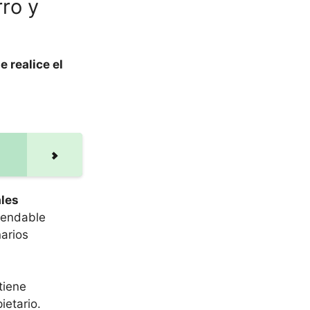
ro y
 realice el
ales
endable
narios
tiene
ietario.