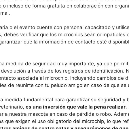
 o incluso de forma gratuita en colaboración con orga
imal.
aria o el evento cuente con personal capacitado y utilic
 debes verificar que los microchips sean compatibles c
garantizar que la información de contacto esté disponib
na medida de seguridad muy importante, ya que permite 
 devolución a través de los registros de identificación. 
ntacto asociada al microchip, incluyendo cambios de d
des de reunirte con tu peludo amigo en caso de que se s
na medida fundamental para garantizar su seguridad y b
veterinario,
es una inversión que vale la pena realizar
.
lizar a nuestra mascota en caso de pérdida o robo. Adem
que exigen el uso obligatorio del microchip, lo que r
stros amigos de cuatro patas y asegurémonos de que