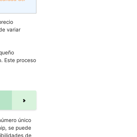
precio
de variar
equeño
o. Este proceso
 número único
hip, se puede
ibilidades de