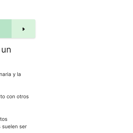
 un
aria y la
to con otros
stos
s suelen ser