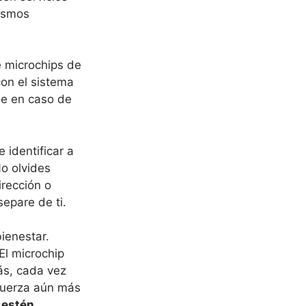
nismos
e microchips de
on el sistema
le en caso de
identificar a
No olvides
irección o
epare de ti.
ienestar.
 El microchip
ás, cada vez
efuerza aún más
 estén