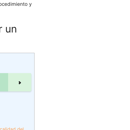
rocedimiento y
r un
calidad del