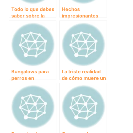
Todo lo que debes
Hechos
saber sobre la
impresionantes
historia y
sobre la fuerza del
características del
Pitbull
Pitbull, una raza de
perro
incomprendida
Bungalows para
La triste realidad
perros en
de cómo muere un
Cataluña:
perro viejo:
¡Vacaciones juntos
Consejos para
sin
acompañarlo en su
preocupaciones!
último adiós