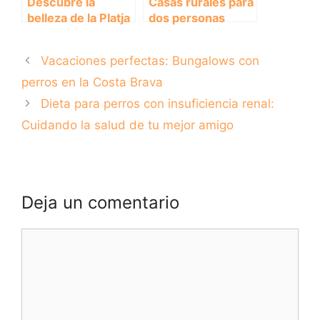
Descubre la
Casas rurales para
belleza de la Platja
dos personas
de la Rubina en la
donde tu perro es
Costa Brava
bienvenido: La
Vacaciones perfectas: Bungalows con
escapada perfecta
para ti y tu mejor
perros en la Costa Brava
amigo
Dieta para perros con insuficiencia renal:
Cuidando la salud de tu mejor amigo
Deja un comentario