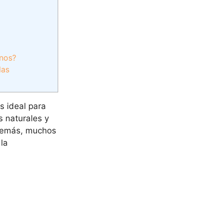
anos?
las
s ideal para
 naturales y
Además, muchos
la