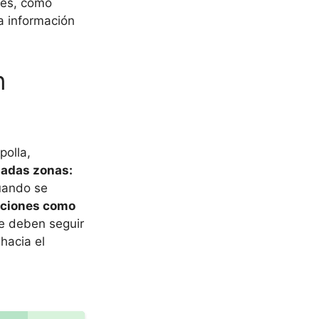
ones, como
a información
n
polla,
nadas zonas:
cuando se
pciones como
se deben seguir
hacia el