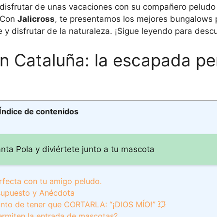
 disfrutar de unas vacaciones con su compañero peludo 
. Con
Jalicross
, te presentamos los mejores bungalows 
e y disfrutar de la naturaleza. ¡Sigue leyendo para desc
n Cataluña: la escapada pe
Índice de contenidos
ta Pola y diviértete junto a tu mascota
rfecta con tu amigo peludo.
supuesto y Anécdota
nto de tener que CORTARLA: “¡DIOS MÍO!” 💥
permiten la entrada de mascotas?