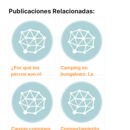
Publicaciones Relacionadas:
¿Por qué los
Camping en
perros son el
bungalows: La
mejor compañero
experiencia
para ti? Descubre
perfecta para
las razones para
disfrutar con tus
tener un perro de
perros
compañía
Causas comunes
Comportamiento