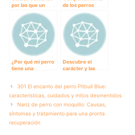
por las que un
de los perros
perro viejo puede
ancianos:
fallecer
entendiendo las
necesidades de tu
mejor amigo
canino
¿Por qué mi perro
Descubre el
tiene una
carácter y las
respiración
características del
acelerada?
majestuoso perro
301 El encanto del perro Pitbull Blue:
Descubre las
Braco Alemán
causas y cómo
características, cuidados y mitos desmentidos
actuar
Nariz de perro con moquillo: Causas,
síntomas y tratamiento para una pronta
recuperación