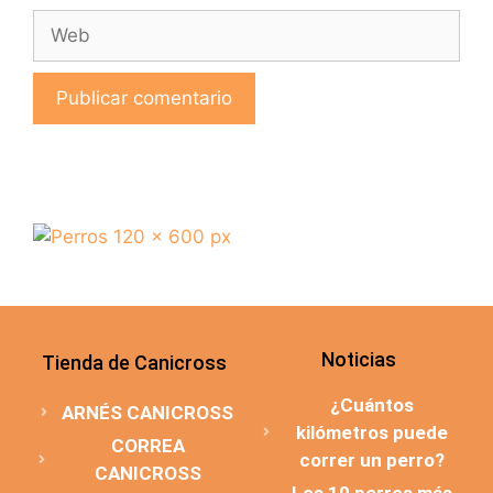
Noticias
Tienda de Canicross
¿Cuántos
ARNÉS CANICROSS
kilómetros puede
CORREA
correr un perro?
CANICROSS
Los 10 perros más