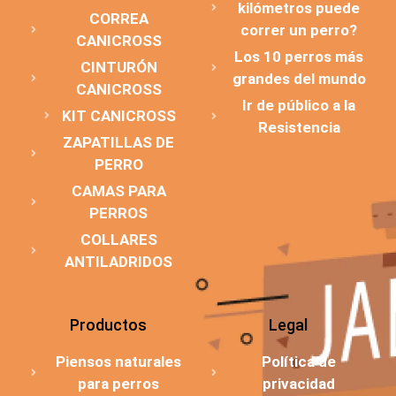
kilómetros puede
CORREA
correr un perro?
CANICROSS
Los 10 perros más
CINTURÓN
grandes del mundo
CANICROSS
Ir de público a la
KIT CANICROSS
Resistencia
ZAPATILLAS DE
PERRO
CAMAS PARA
PERROS
COLLARES
ANTILADRIDOS
Productos
Legal
Piensos naturales
Política de
para perros
privacidad