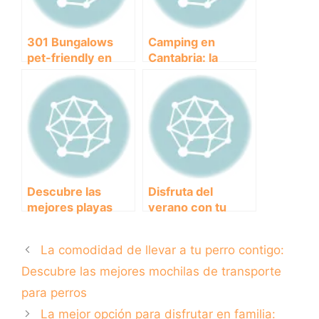
301 Bungalows
Camping en
pet-friendly en
Cantabria: la
Cataluña: disfruta
escapada perfecta
de tus vacaciones
con tus peludos
junto a tu perro
amigos
Descubre las
Disfruta del
mejores playas
verano con tu
para disfrutar con
peludo en un
tu perro en
Aquapark para
La comodidad de llevar a tu perro contigo:
Almería
perros
Descubre las mejores mochilas de transporte
para perros
La mejor opción para disfrutar en familia: