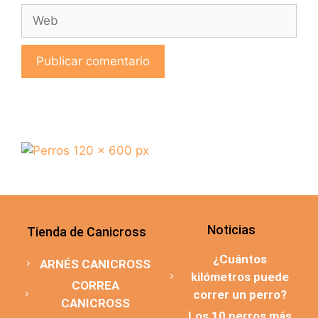
Noticias
Tienda de Canicross
¿Cuántos
ARNÉS CANICROSS
kilómetros puede
CORREA
correr un perro?
CANICROSS
Los 10 perros más