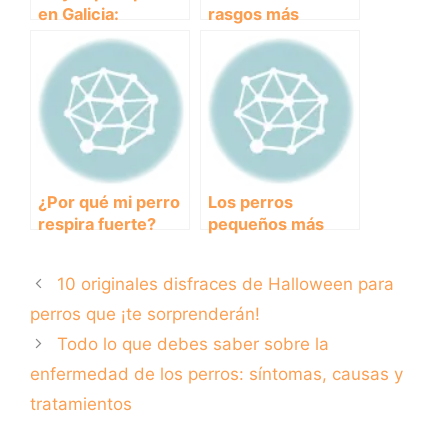
en Galicia:
rasgos más
Descubre los
destacados del
mejores lugares
caracter del Husky
donde disfrutar
Siberiano
con tu mascota
¿Por qué mi perro
Los perros
respira fuerte?
pequeños más
Causas y
peludos: descubre
soluciones para
las razas que te
10 originales disfraces de Halloween para
mejorar su
enamorarán
respiración.
perros que ¡te sorprenderán!
Todo lo que debes saber sobre la
enfermedad de los perros: síntomas, causas y
tratamientos