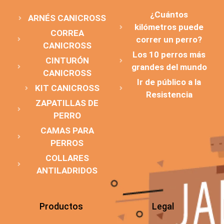
¿Cuántos
ARNÉS CANICROSS
kilómetros puede
CORREA
correr un perro?
CANICROSS
Los 10 perros más
CINTURÓN
grandes del mundo
CANICROSS
Ir de público a la
KIT CANICROSS
Resistencia
ZAPATILLAS DE
PERRO
CAMAS PARA
PERROS
COLLARES
ANTILADRIDOS
Productos
Legal