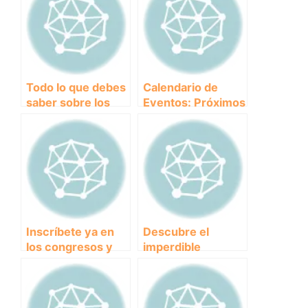
Todo lo que debes
Calendario de
saber sobre los
Eventos: Próximos
congresos y
Congresos y
conferencias en
Conferencias de
Canicross
Canicross
Inscríbete ya en
Descubre el
los congresos y
imperdible
conferencias de
programa de
Canicross: ¡No te
conferencias y
lo pierdas!
charlas de
Canicross