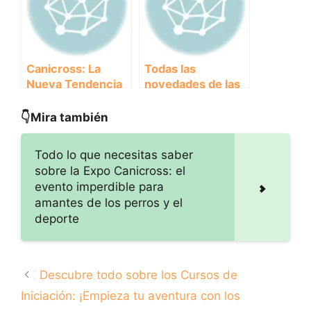
Canicross: La
Todas las
Nueva Tendencia
novedades de las
en Congresos y
Conferencias
Conferencias
Internacionales de
👇Mira también
según los
Canicross: ¡No te
Expertos
pierdas ningún
Todo lo que necesitas saber
detalle!
sobre la Expo Canicross: el
evento imperdible para
amantes de los perros y el
deporte
Descubre todo sobre los Cursos de
Iniciación: ¡Empieza tu aventura con los