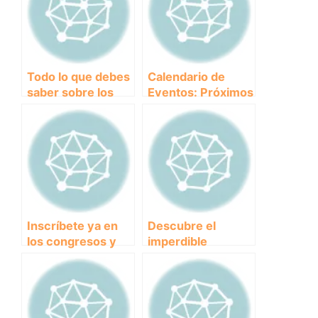
Todo lo que debes
Calendario de
saber sobre los
Eventos: Próximos
congresos y
Congresos y
conferencias en
Conferencias de
Canicross
Canicross
Inscríbete ya en
Descubre el
los congresos y
imperdible
conferencias de
programa de
Canicross: ¡No te
conferencias y
lo pierdas!
charlas de
Canicross