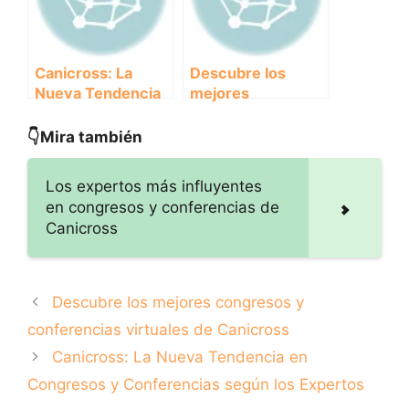
Canicross: La
Descubre los
Nueva Tendencia
mejores
en Congresos y
congresos y
Conferencias
conferencias
👇Mira también
según los
virtuales de
Expertos
Canicross
Los expertos más influyentes
en congresos y conferencias de
Canicross
Descubre los mejores congresos y
conferencias virtuales de Canicross
Canicross: La Nueva Tendencia en
Congresos y Conferencias según los Expertos