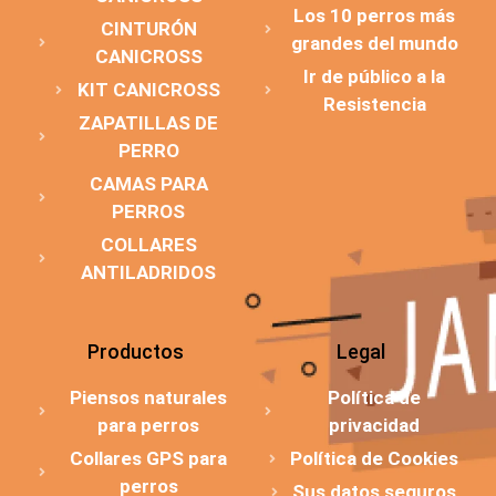
Los 10 perros más
CINTURÓN
grandes del mundo
CANICROSS
Ir de público a la
KIT CANICROSS
Resistencia
ZAPATILLAS DE
PERRO
CAMAS PARA
PERROS
COLLARES
ANTILADRIDOS
Productos
Legal
Piensos naturales
Política de
para perros
privacidad
Collares GPS para
Política de Cookies
perros
Sus datos seguros