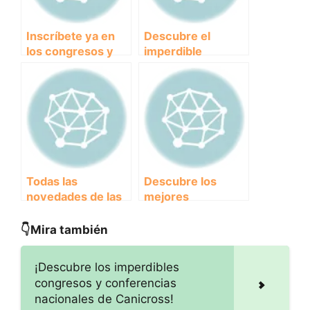
Inscríbete ya en
Descubre el
los congresos y
imperdible
conferencias de
programa de
Canicross: ¡No te
conferencias y
lo pierdas!
charlas de
Canicross
Todas las
Descubre los
novedades de las
mejores
Conferencias
congresos y
Internacionales de
conferencias
👇Mira también
Canicross: ¡No te
virtuales de
pierdas ningún
Canicross
¡Descubre los imperdibles
detalle!
congresos y conferencias
nacionales de Canicross!