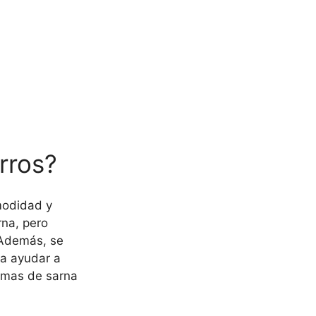
erros?
modidad y
rna, pero
 Además, se
a ayudar a
ntomas de sarna