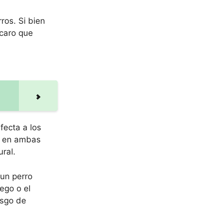
ros. Si bien
ácaro que
fecta a los
s en ambas
ral.
 un perro
ego o el
esgo de