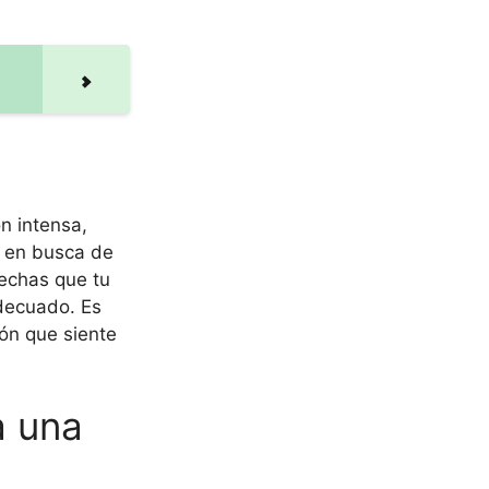
n intensa,
e en busca de
pechas que tu
adecuado. Es
zón que siente
a una