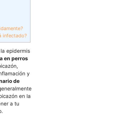
pidamente?
á infectado?
 la epidermis
a en perros
picazón,
inflamación y
nario de
 generalmente
picazón en la
ner a tu
o.