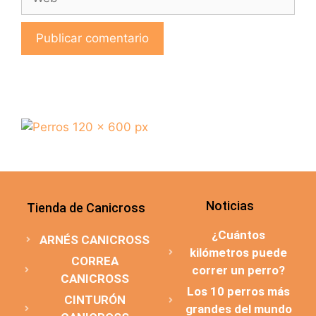
Noticias
Tienda de Canicross
¿Cuántos
ARNÉS CANICROSS
kilómetros puede
CORREA
correr un perro?
CANICROSS
Los 10 perros más
CINTURÓN
grandes del mundo