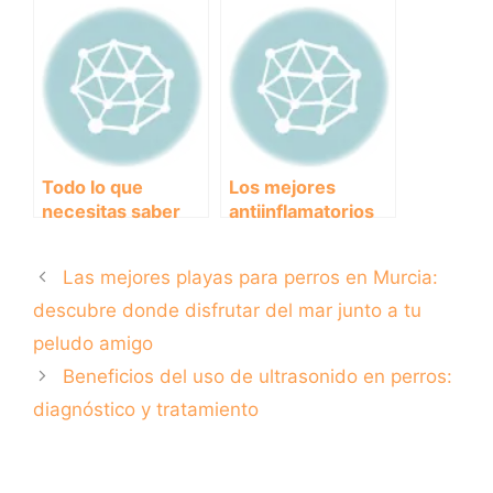
perros con
temblores en
diarrea: Guía de
perros
los mejores
piensos
disponibles en el
mercado
Todo lo que
Los mejores
necesitas saber
antiinflamatorios
sobre el precio de
para perros: cómo
la vacuna contra la
aliviar el dolor de
Las mejores playas para perros en Murcia:
rabia para tu
tu mascota de
mascota
forma natural
descubre donde disfrutar del mar junto a tu
peludo amigo
Beneficios del uso de ultrasonido en perros:
diagnóstico y tratamiento