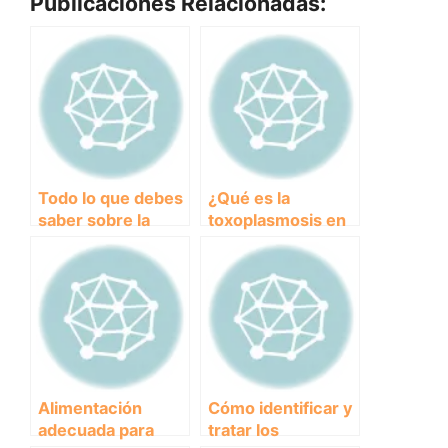
Publicaciones Relacionadas:
Todo lo que debes
¿Qué es la
saber sobre la
toxoplasmosis en
pancreatitis en
perros? Causas,
perros: causas,
síntomas y
síntomas y
tratamiento
tratamiento
Alimentación
Cómo identificar y
adecuada para
tratar los