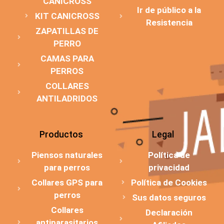
CANICROSS
Ir de público a la
KIT CANICROSS
Resistencia
ZAPATILLAS DE
PERRO
CAMAS PARA
PERROS
COLLARES
ANTILADRIDOS
Productos
Legal
Piensos naturales
Política de
para perros
privacidad
Collares GPS para
Política de Cookies
perros
Sus datos seguros
Collares
Declaración
antiparasitarios