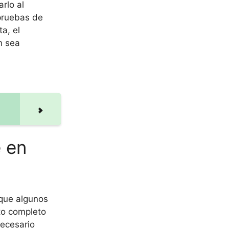
rlo al
 pruebas de
a, el
n sea
e en
que algunos
to completo
necesario