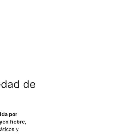
medad de
ida por
en fiebre,
áticos y