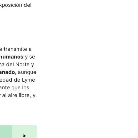
xposición del
e transmite a
s humanos
y se
a del Norte y
ganado
, aunque
rmedad de Lyme
ante que los
 aire libre, y