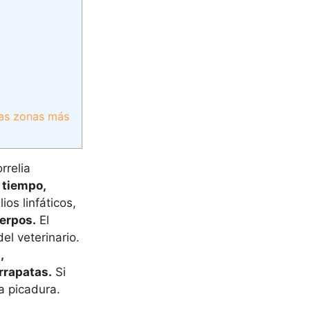
las zonas más
rrelia
 tiempo,
ios linfáticos,
uerpos.
El
el veterinario.
,
rrapatas.
Si
a picadura.