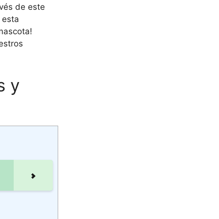
avés de este
 esta
mascota!
estros
s y