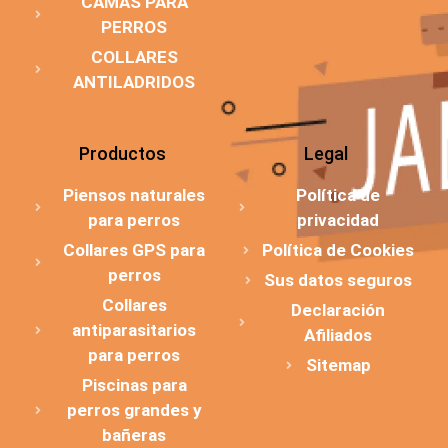
CAMAS PARA
PERROS
COLLARES
ANTILADRIDOS
Productos
Legal
Piensos naturales
Política de
para perros
privacidad
Collares GPS para
Política de Cookies
perros
Sus datos seguros
Collares
Declaración
antiparasitarios
Afiliados
para perros
Sitemap
Piscinas para
perros grandes y
bañeras