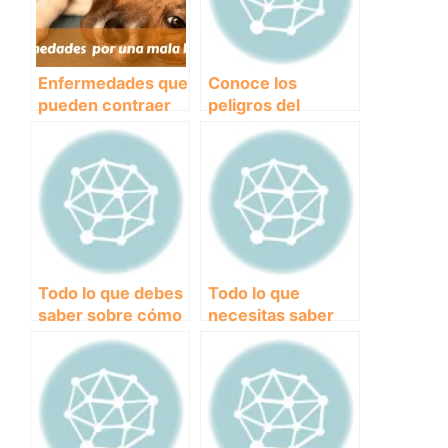
Enfermedades que
Conoce los
pueden contraer
peligros del
las mascotas por
envenenamiento
una mala higiene
en perros y cómo
prevenirlo
Todo lo que debes
Todo lo que
saber sobre cómo
necesitas saber
cuidar a un perro
sobre las pastillas
con enfermedad
para parásitos
internos en
perros: cómo
funcionan y
cuándo utilizarlas.