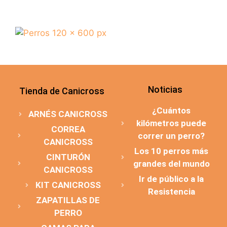
Noticias
Tienda de Canicross
¿Cuántos
ARNÉS CANICROSS
kilómetros puede
CORREA
correr un perro?
CANICROSS
Los 10 perros más
CINTURÓN
grandes del mundo
CANICROSS
Ir de público a la
KIT CANICROSS
Resistencia
ZAPATILLAS DE
PERRO