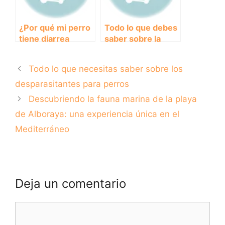
¿Por qué mi perro
Todo lo que debes
tiene diarrea
saber sobre la
amarilla? Causas y
toxoplasmosis en
tratamiento
perros: Síntomas,
Todo lo que necesitas saber sobre los
recomendado
tratamiento y
prevención
desparasitantes para perros
Descubriendo la fauna marina de la playa
de Alboraya: una experiencia única en el
Mediterráneo
Deja un comentario