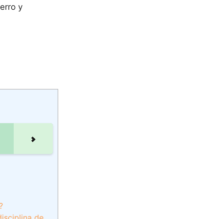
erro y
?
isciplina de