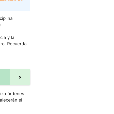
ciplina
a.
ia y la
erro. Recuerda
liza órdenes
alecerán el