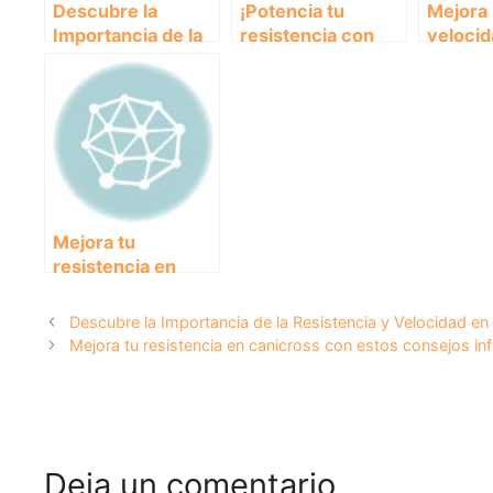
Descubre la
¡Potencia tu
Mejora 
Importancia de la
resistencia con
velocid
Resistencia y
este plan de
perro c
Velocidad en los
entrenamiento
ejercic
Animales: Una
infalible!
canicr
Introducción
Completa
Mejora tu
resistencia en
canicross con
estos consejos
Descubre la Importancia de la Resistencia y Velocidad e
infalibles
Mejora tu resistencia en canicross con estos consejos inf
Deja un comentario