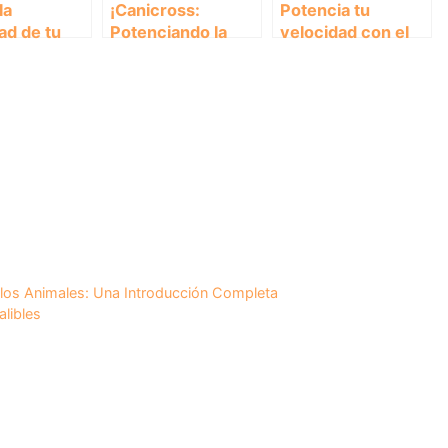
la
¡Canicross:
Potencia tu
ad de tu
Potenciando la
velocidad con el
on estos
Resistencia
entrenamiento de
ios de
Cardiovascular de
intervalos:
oss
tu Perro al
¡Aprende cómo
Máximo!
mejorar tus
marcas!
n los Animales: Una Introducción Completa
alibles