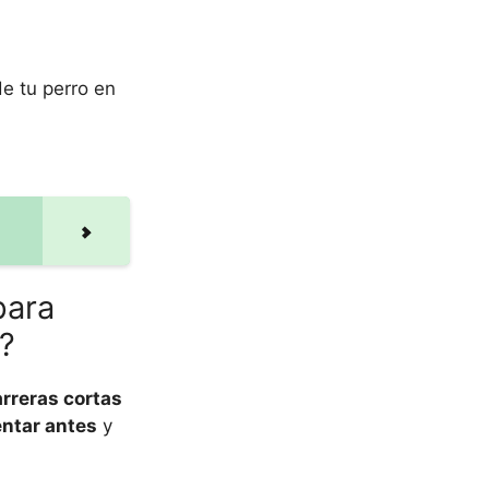
de tu perro en
para
s?
arreras cortas
entar antes
y