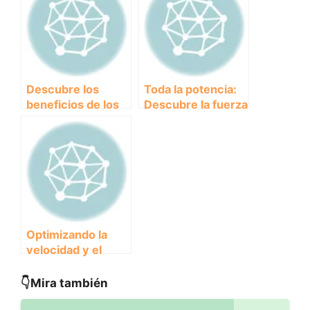
Descubre los
Toda la potencia:
beneficios de los
Descubre la fuerza
ejercicios
y resistencia en el
específicos para
canicross
mejorar tu salud
Optimizando la
velocidad y el
sprint en el
canicross:
👇Mira también
Consejos y