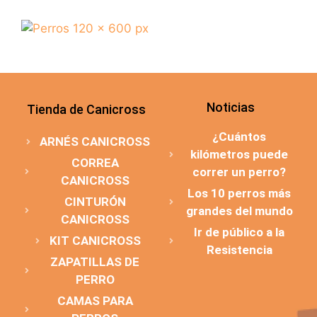
Noticias
Tienda de Canicross
¿Cuántos
ARNÉS CANICROSS
kilómetros puede
CORREA
correr un perro?
CANICROSS
Los 10 perros más
CINTURÓN
grandes del mundo
CANICROSS
Ir de público a la
KIT CANICROSS
Resistencia
ZAPATILLAS DE
PERRO
CAMAS PARA