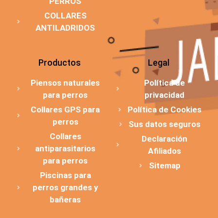
PERROS
COLLARES
ANTILADRIDOS
Productos
Legal
Piensos naturales
Política de
para perros
privacidad
Collares GPS para
Política de Cookies
perros
Sus datos seguros
Collares
Declaración
antiparasitarios
Afiliados
para perros
Sitemap
Piscinas para
perros grandes y
bañeras