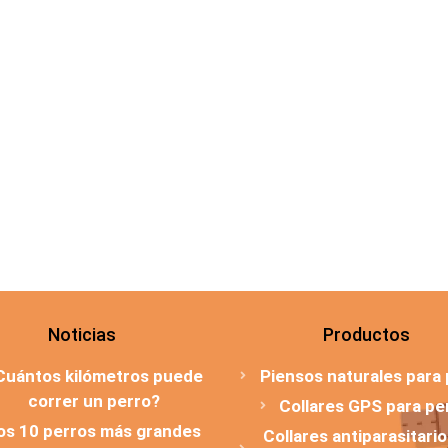
Noticias
Productos
Cuántos kilómetros puede
Piensos naturales para
correr un perro?
Collares GPS para pe
os 10 perros más grandes
Collares antiparasitari