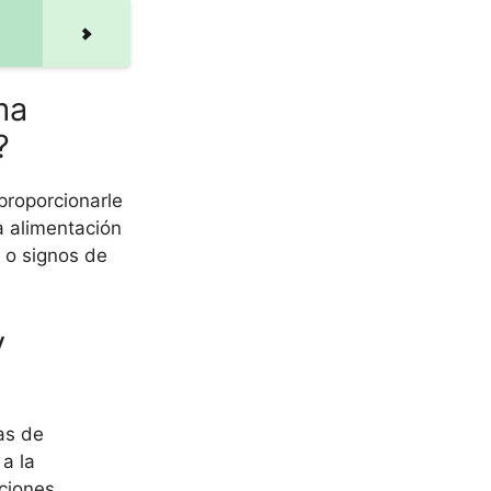
ma
?
proporcionarle
a alimentación
 o signos de
y
as de
 a la
ciones.