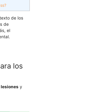
oss?
texto de los
és de
s, el
ntal.
ara los
 lesiones
y