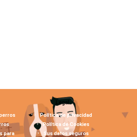
Legal
 perros
Política de privacidad
rros
Política de Cookies
os para
Sus datos seguros