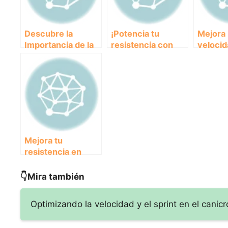
Descubre la
¡Potencia tu
Mejora 
Importancia de la
resistencia con
velocid
Resistencia y
este plan de
perro c
Velocidad en los
entrenamiento
ejercic
Animales: Una
infalible!
canicr
Introducción
Completa
Mejora tu
resistencia en
canicross con
estos consejos
👇Mira también
infalibles
Optimizando la velocidad y el sprint en el canic