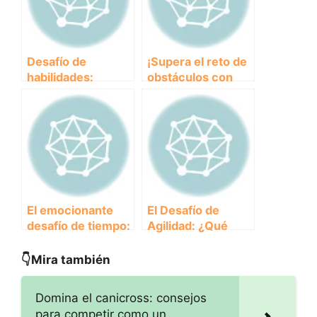
extremas?
Desafío de
¡Supera el reto de
habilidades:
obstáculos con
Descubre cómo
estos consejos
los animales
imprescindibles!
ponen a prueba su
destreza
El emocionante
El Desafío de
desafío de tiempo:
Agilidad: ¿Qué
¿Podrás
animales destacan
superarlo?
por su rapidez y
👇Mira también
destreza?
Domina el canicross: consejos
para competir como un