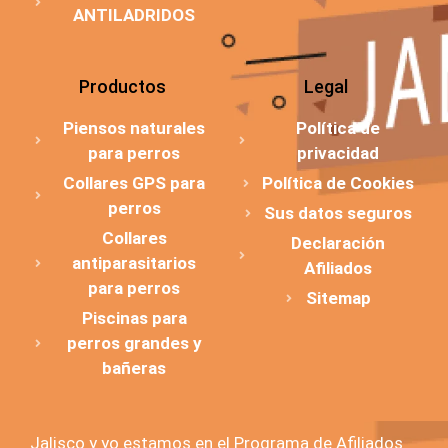
ANTILADRIDOS
Productos
Legal
Piensos naturales
Política de
para perros
privacidad
Collares GPS para
Política de Cookies
perros
Sus datos seguros
Collares
Declaración
antiparasitarios
Afiliados
para perros
Sitemap
Piscinas para
perros grandes y
bañeras
Jalisco y yo estamos en el Programa de Afiliados