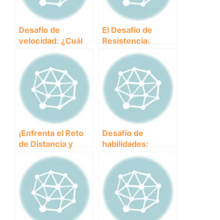
Desafío de
El Desafío de
velocidad: ¿Cuál
Resistencia:
es el animal más
¿Cuánto tiempo
rápido del mundo?
puede sobrevivir
un animal en
condiciones
extremas?
¡Enfrenta el Reto
Desafío de
de Distancia y
habilidades:
Descubre la
Descubre cómo
Resistencia de los
los animales
Animales Salvajes!
ponen a prueba su
destreza