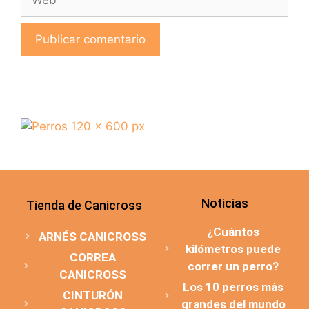
Noticias
Tienda de Canicross
¿Cuántos
ARNÉS CANICROSS
kilómetros puede
CORREA
correr un perro?
CANICROSS
Los 10 perros más
CINTURÓN
grandes del mundo