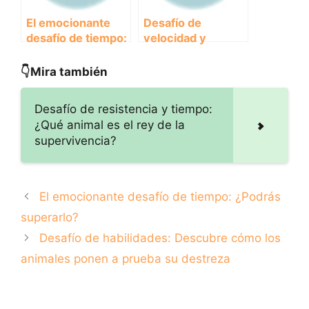
El emocionante
Desafío de
desafío de tiempo:
velocidad y
¿Podrás
resistencia:
superarlo?
¿Quién ganará la
👇Mira también
carrera en la
naturaleza?
Desafío de resistencia y tiempo:
¿Qué animal es el rey de la
supervivencia?
El emocionante desafío de tiempo: ¿Podrás
superarlo?
Desafío de habilidades: Descubre cómo los
animales ponen a prueba su destreza