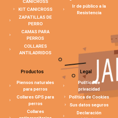
CANICROSS
Ir de público a la
KIT CANICROSS
Resistencia
ZAPATILLAS DE
PERRO
CAMAS PARA
PERROS
COLLARES
ANTILADRIDOS
Productos
Legal
Piensos naturales
Política de
para perros
privacidad
Collares GPS para
Política de Cookies
perros
Sus datos seguros
Collares
Declaración
antiparasitarios