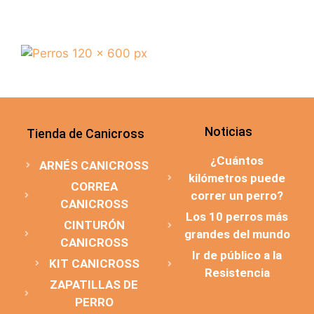
Noticias
Tienda de Canicross
¿Cuántos
ARNÉS CANICROSS
kilómetros puede
CORREA
correr un perro?
CANICROSS
Los 10 perros más
CINTURÓN
grandes del mundo
CANICROSS
Ir de público a la
KIT CANICROSS
Resistencia
ZAPATILLAS DE
PERRO