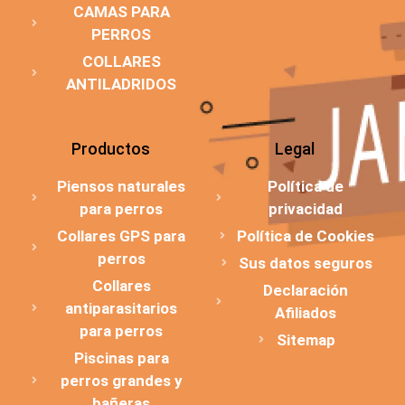
CAMAS PARA
PERROS
COLLARES
ANTILADRIDOS
Productos
Legal
Piensos naturales
Política de
para perros
privacidad
Collares GPS para
Política de Cookies
perros
Sus datos seguros
Collares
Declaración
antiparasitarios
Afiliados
para perros
Sitemap
Piscinas para
perros grandes y
bañeras