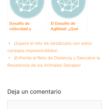
Desafío de
El Desafío de
velocidad y
Agilidad: ¿Qué
resistencia:
animales destacan
¿Quién ganará la
por su rapidez y
¡Supera el reto de obstáculos con estos
carrera en la
destreza?
naturaleza?
consejos imprescindibles!
¡Enfrenta el Reto de Distancia y Descubre la
Resistencia de los Animales Salvajes!
Deja un comentario