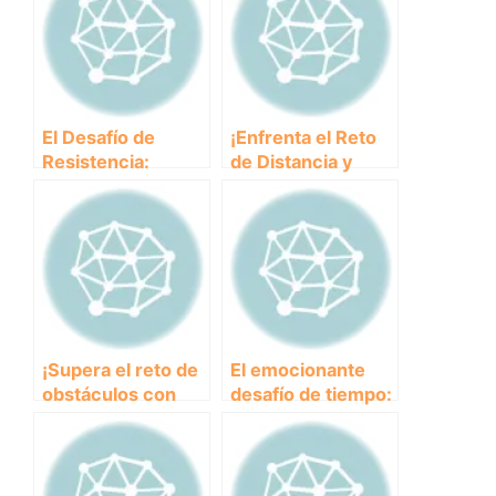
El Desafío de
¡Enfrenta el Reto
Resistencia:
de Distancia y
¿Cuánto tiempo
Descubre la
puede sobrevivir
Resistencia de los
un animal en
Animales Salvajes!
condiciones
extremas?
¡Supera el reto de
El emocionante
obstáculos con
desafío de tiempo:
estos consejos
¿Podrás
imprescindibles!
superarlo?