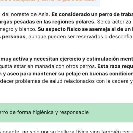
a del noreste de Asia.
Es considerado un perro de traba
cargas pesadas en las regiones polares.
Se caracteriza 
 negro y blanco.
Su aspecto físico se asemeja al de un
s personas
, aunque pueden ser reservados o desconfi
muy activa y necesitan ejercicio y estimulación ment
gusta estar en manada con otros perros.
Esta raza requ
n y aseo para mantener su pelaje en buenas condicio
adecer problemas de salud relacionados con la cadera y 
erro de forma higiénica y responsable
onante, no solo por su belleza física sino también por 