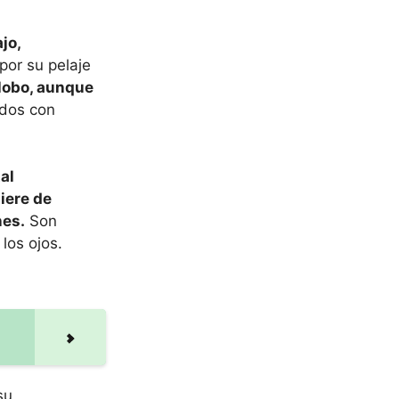
jo,
por su pelaje
 lobo, aunque
ados con
al
iere de
nes.
Son
los ojos.
su