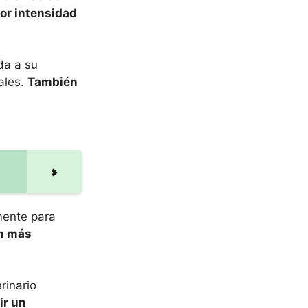
yor intensidad
da a su
ales.
También
mente para
on más
rinario
ir un