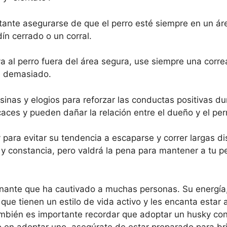
ante asegurarse de que el perro esté siempre en un ár
ín cerrado o un corral.
 al perro fuera del área segura, use siempre una corre
je demasiado.
osinas y elogios para reforzar las conductas positivas du
aces y pueden dañar la relación entre el dueño y el per
para evitar su tendencia a escaparse y correr largas di
y constancia, pero valdrá la pena para mantener a tu p
nante que ha cautivado a muchas personas. Su energía, 
ue tienen un estilo de vida activo y les encanta estar al
ambién es importante recordar que adoptar un husky co
 en adoptar uno, asegúrate de estar preparado para bri