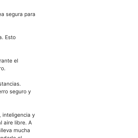
ea segura para
a. Esto
rante el
ro.
stancias.
erro seguro y
inteligencia y
 aire libre. A
nlleva mucha
ndarle el