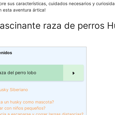
bre sus características, cuidados necesarios y curiosid
esta aventura ártica!
fascinante raza de perros 
enidos
aza del perro lobo
usky Siberiano
ita un husky como mascota?
ar con niños pequeños?
ia a escaparse y correr largas distancias?