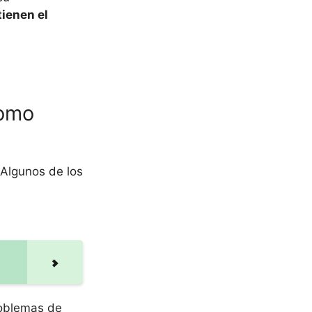
tienen el
como
 Algunos de los
roblemas de