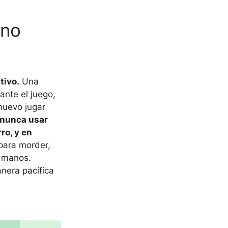
 no
tivo.
Una
ante el juego,
nuevo jugar
 nunca usar
ro, y en
para morder,
s manos.
nera pacífica