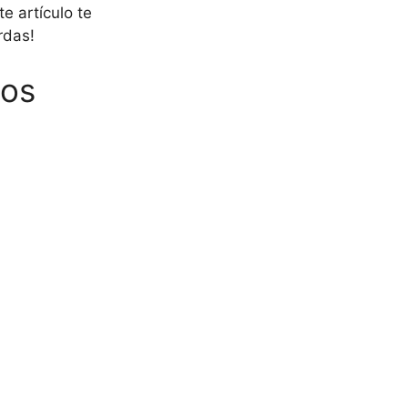
e artículo te
rdas!
jos