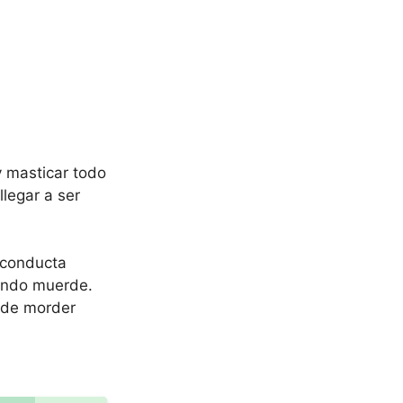
y masticar todo
legar a ser
 conducta
uando muerde.
r de morder