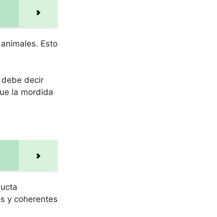
 animales. Esto
.
e debe decir
que la mordida
ducta
os y coherentes