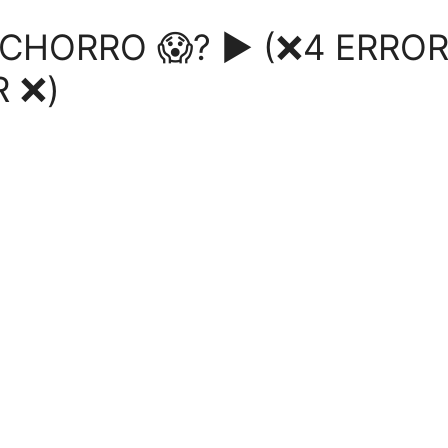
CHORRO 😱? ► (❌4 ERROR
 ❌)