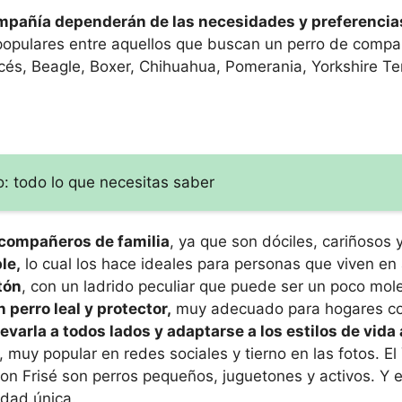
ompañía dependerán de las necesidades y preferencia
opulares entre aquellos que buscan un perro de compañ
cés, Beagle, Boxer, Chihuahua, Pomerania, Yorkshire Ter
ro: todo lo que necesitas saber
 compañeros de familia
, ya que son dóciles, cariñosos 
le,
lo cual los hace ideales para personas que viven e
tón
, con un ladrido peculiar que puede ser un poco mol
n perro leal y protector,
muy adecuado para hogares co
varla a todos lados y adaptarse a los estilos de vida
uy popular en redes sociales y tierno en las fotos. El 
chon Frisé son perros pequeños, juguetones y activos. Y 
idad única.