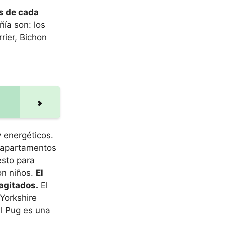
s de cada
ía son: los
rier, Bichon
y energéticos.
n apartamentos
esto para
n niños.
El
 agitados.
El
Yorkshire
el Pug es una