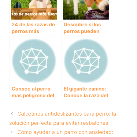
24 de las razas de
Descubre si los
perros más
perros pueden
fuertes del mundo
beber té y cuáles
son los beneficios
Conoce al perro
El gigante canino:
más peligroso del
Conoce la raza del
mundo: una
perro más grande
mirada a las razas
del mundo
Calcetines antideslizantes para perro: la
caninas con fama
de agresividad.
solución perfecta para evitar resbalones
Cómo ayudar a un perro con ansiedad: